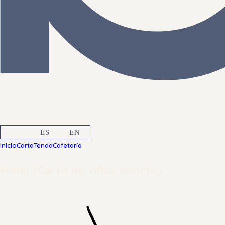
GL
ES
EN
Inicio
Carta
Tenda
Cafetaría
Menú (Carta de viños aparte)