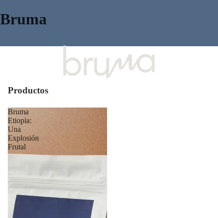
Bruma
Inicio
Más
Productos
Bruma
Etiopia:
Una
Explosión
Frutal