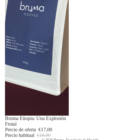
Política de privacidad
Información de contacto
Oferta
Bruma Etiopia: Una Explosión
Frutal
Política de reembolso
Precio de oferta
€17,00
Términos del servicio
Precio habitual
€18,00